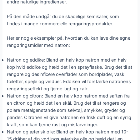
andre naturlige ingredienser.
På den måde undgår du de skadelige kemikalier, som
findes i mange kommercielle rengøringsprodukter.
Her er nogle eksempler på, hvordan du kan lave dine egne
rengøringsmidler med natron:
Natron og eddike: Bland en halv kop natron med en halv
kop hvid eddike og hæld det i en sprayflaske. Brug det til at
rengøre og desinficere overflader som bordplader, vask,
toiletter, spejle og vinduer. Eddiken vil forstærke natronens
rengøringseffekt og fjerne lugt og kalk.
Natron og citron: Bland en halv kop natron med saften fra
en citron og hæld det i en skål. Brug det til at rengøre og
polere metalgenstande som sølvtøj, smykker, gryder og
pander. Citronen vil give natronen en frisk duft og en syrlig
kraft, som kan fjerne rust og misfarvninger.
Natron og æterisk olie: Bland en halv kop natron med 10-
15 dråber af din yndlings æteriske olie og hæld det i en