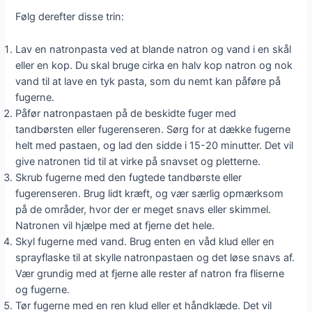
Følg derefter disse trin:
Lav en natronpasta ved at blande natron og vand i en skål
eller en kop. Du skal bruge cirka en halv kop natron og nok
vand til at lave en tyk pasta, som du nemt kan påføre på
fugerne.
Påfør natronpastaen på de beskidte fuger med
tandbørsten eller fugerenseren. Sørg for at dække fugerne
helt med pastaen, og lad den sidde i 15-20 minutter. Det vil
give natronen tid til at virke på snavset og pletterne.
Skrub fugerne med den fugtede tandbørste eller
fugerenseren. Brug lidt kræft, og vær særlig opmærksom
på de områder, hvor der er meget snavs eller skimmel.
Natronen vil hjælpe med at fjerne det hele.
Skyl fugerne med vand. Brug enten en våd klud eller en
sprayflaske til at skylle natronpastaen og det løse snavs af.
Vær grundig med at fjerne alle rester af natron fra fliserne
og fugerne.
Tør fugerne med en ren klud eller et håndklæde. Det vil