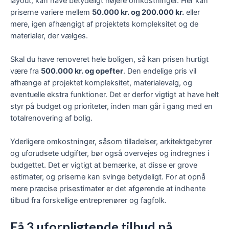
layout, kan have betydeligt højere omkostninger. Her kan
priserne variere mellem
50.000 kr. og 200.000 kr.
eller
mere, igen afhængigt af projektets kompleksitet og de
materialer, der vælges.
Skal du have renoveret hele boligen, så kan prisen hurtigt
være fra
500.000 kr. og opefter
. Den endelige pris vil
afhænge af projektet kompleksitet, materialevalg, og
eventuelle ekstra funktioner. Det er derfor vigtigt at have helt
styr på budget og prioriteter, inden man går i gang med en
totalrenovering af bolig.
Yderligere omkostninger, såsom tilladelser, arkitektgebyrer
og uforudsete udgifter, bør også overvejes og indregnes i
budgettet. Det er vigtigt at bemærke, at disse er grove
estimater, og priserne kan svinge betydeligt. For at opnå
mere præcise prisestimater er det afgørende at indhente
tilbud fra forskellige entreprenører og fagfolk.
Få 3 uforpligtende tilbud på